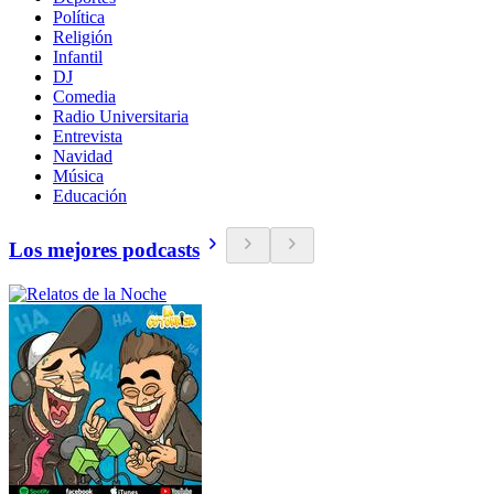
Política
Religión
Infantil
DJ
Comedia
Radio Universitaria
Entrevista
Navidad
Música
Educación
Los mejores podcasts