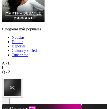
Categorías más populares
Noticias
Humor
Deportes
Cultura y sociedad
True crime
A - H
I - P
Q - Z