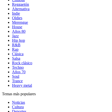
Reggaetón
Alternativa
Indie
Oldies
Merengue
House
Años 80
Jazz
Hip hop
R&B
Rap
Clásica
Salsa
Rock clásico
Techno
Años 70
Soul
Trance
Heavy metal
Temas más populares
Noticias
Cultura
Deportes