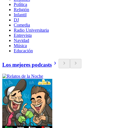
Política
Religión
Infantil
DJ
Comedia
Radio Universitaria
Entrevista
Navidad
Música
Educación
Los mejores podcasts