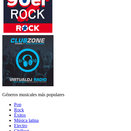
Géneros musicales más populares
Pop
Rock
Éxitos
Música latina
Electro
Chillout