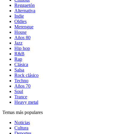
Reggaetón
Alternativa
Indie
Oldies
Merengue
House
Años 80
Jazz
Hip hop
R&B
Rap
Clásica
Salsa
Rock clásico
Techno
Años 70
Soul
Trance
Heavy metal
Temas más populares
Noticias
Cultura
Deportes