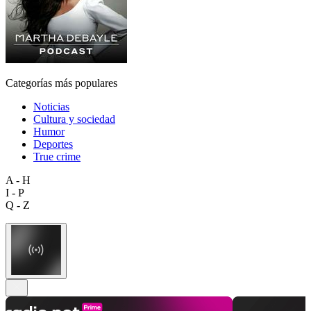
Categorías más populares
Noticias
Cultura y sociedad
Humor
Deportes
True crime
A - H
I - P
Q - Z