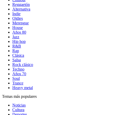
Reggaetón
Alternativa
Indie
Oldies
Merengue
House
Años 80
Jazz
Hip hop
R&B
Rap
Clásica
Salsa
Rock clásico
Techno
Años 70
Soul
Trance
Heavy metal
Temas más populares
Noticias
Cultura
Deportes