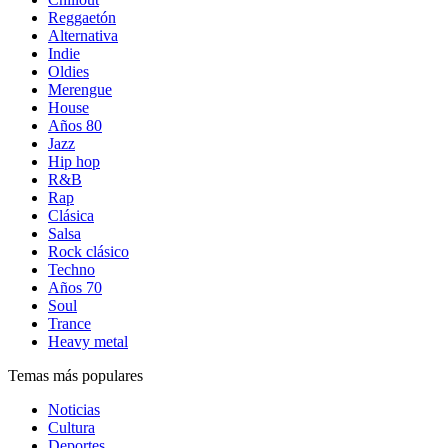
Reggaetón
Alternativa
Indie
Oldies
Merengue
House
Años 80
Jazz
Hip hop
R&B
Rap
Clásica
Salsa
Rock clásico
Techno
Años 70
Soul
Trance
Heavy metal
Temas más populares
Noticias
Cultura
Deportes