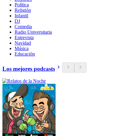
Política
Religión
Infantil
DJ
Comedia
Radio Universitaria
Entrevista
Navidad
Música
Educación
Los mejores podcasts