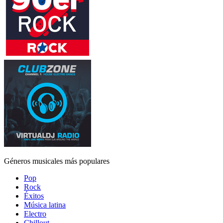
Géneros musicales más populares
Pop
Rock
Éxitos
Música latina
Electro
Chillout