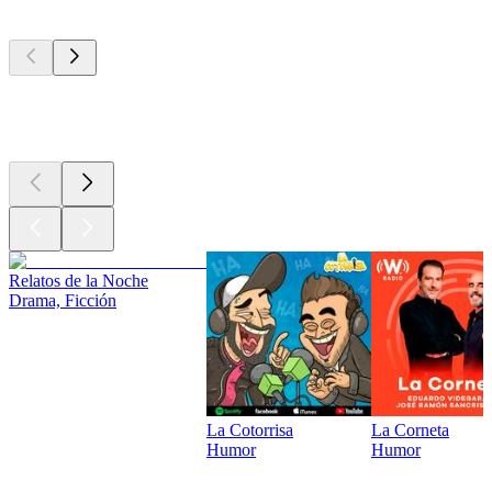
Los mejores
podcasts
Los mejores
podcasts
Relatos de la Noche
Drama, Ficción
La Cotorrisa
La Corneta
Humor
Humor