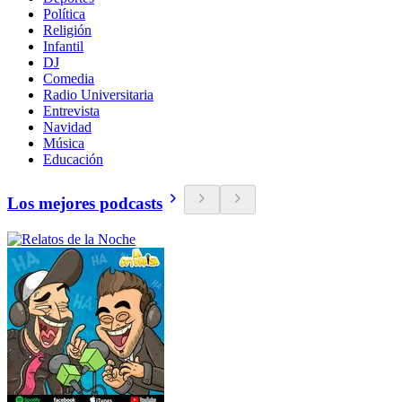
Política
Religión
Infantil
DJ
Comedia
Radio Universitaria
Entrevista
Navidad
Música
Educación
Los mejores podcasts