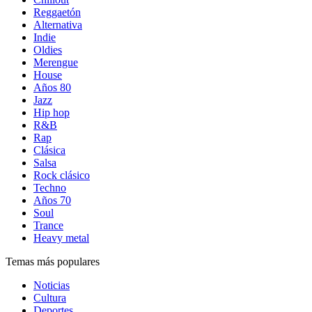
Reggaetón
Alternativa
Indie
Oldies
Merengue
House
Años 80
Jazz
Hip hop
R&B
Rap
Clásica
Salsa
Rock clásico
Techno
Años 70
Soul
Trance
Heavy metal
Temas más populares
Noticias
Cultura
Deportes