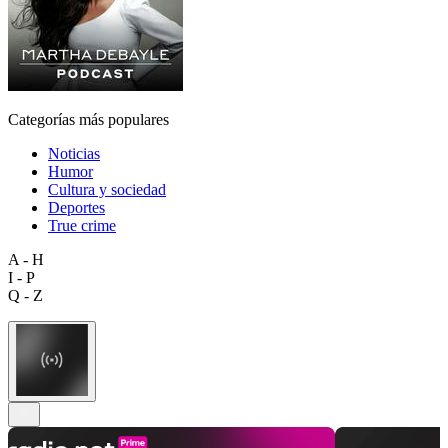
Categorías más populares
Noticias
Humor
Cultura y sociedad
Deportes
True crime
A - H
I - P
Q - Z