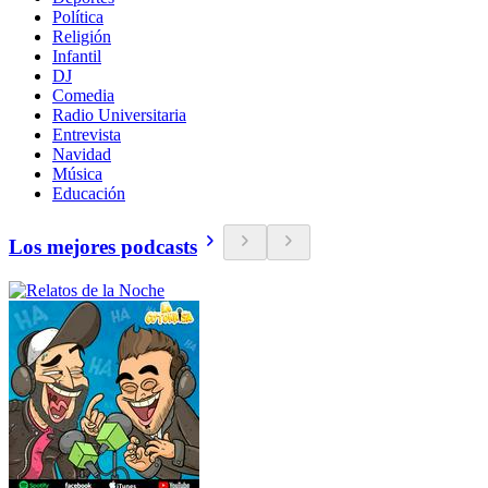
Política
Religión
Infantil
DJ
Comedia
Radio Universitaria
Entrevista
Navidad
Música
Educación
Los mejores podcasts