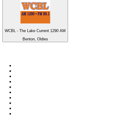
WCBL - The Lake Current 1290 AM
Benton, Oldies
Top 100 en
radio.net
1
.
Hits FM 106.1
2
.
Mix 106.5 FM
3
.
Heart London
4
.
ANTENNE BAYERN - 2000er Hits
5
.
La Primera 88.5 Fm
6
.
Q 107
7
.
Radio Uva 90.5 FM
8
.
Ministerio W.A.M Radio
9
.
ROCK ANTENNE - 90er Rock
10
.
Virtual DJ Radio - Clubzone
Top 100 podcasts en
México