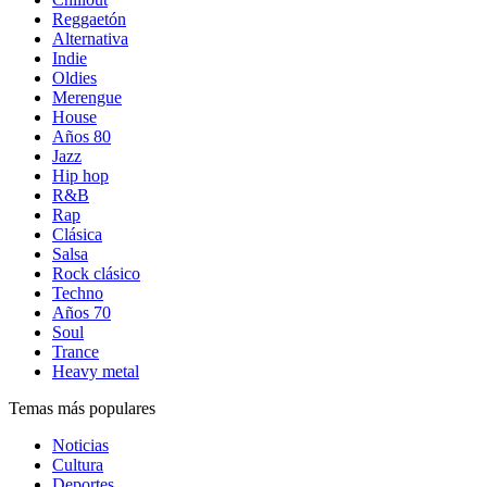
Reggaetón
Alternativa
Indie
Oldies
Merengue
House
Años 80
Jazz
Hip hop
R&B
Rap
Clásica
Salsa
Rock clásico
Techno
Años 70
Soul
Trance
Heavy metal
Temas más populares
Noticias
Cultura
Deportes