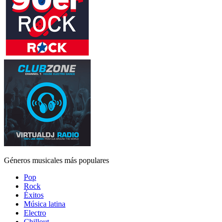
Géneros musicales más populares
Pop
Rock
Éxitos
Música latina
Electro
Chillout