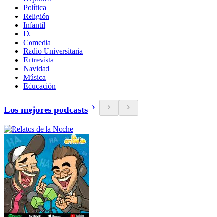
Política
Religión
Infantil
DJ
Comedia
Radio Universitaria
Entrevista
Navidad
Música
Educación
Los mejores podcasts