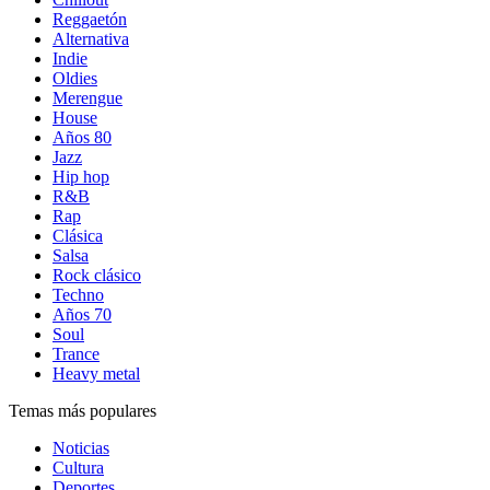
Reggaetón
Alternativa
Indie
Oldies
Merengue
House
Años 80
Jazz
Hip hop
R&B
Rap
Clásica
Salsa
Rock clásico
Techno
Años 70
Soul
Trance
Heavy metal
Temas más populares
Noticias
Cultura
Deportes