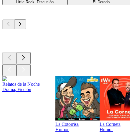
Little Rock, Discusión
El Dorado
Los mejores
podcasts
Los mejores
podcasts
Los mejores
podcasts
Relatos de la Noche
Drama, Ficción
La Cotorrisa
La Corneta
Humor
Humor