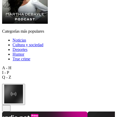
Categorías más populares
Noticias
Cultura y sociedad
Deportes
Humor
True crime
A - H
I - P
Q - Z