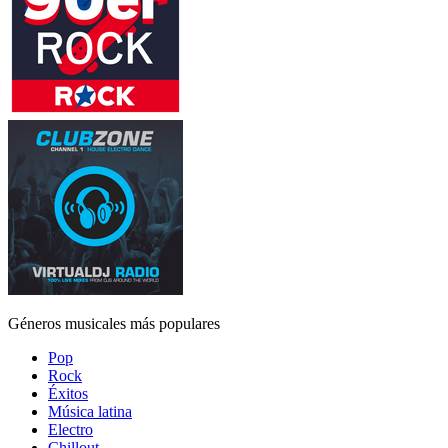
Géneros musicales más populares
Pop
Rock
Éxitos
Música latina
Electro
Chillout