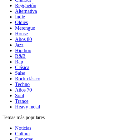
Reggaetón
Alternativa
Indie
Oldies
Merengue
House
Años 80
Jazz
Hip hop
R&B
Rap
Clásica
Salsa
Rock clásico
Techno
Años 70
Soul
Trance
Heavy metal
Temas más populares
Noticias
Cultura
Deportes