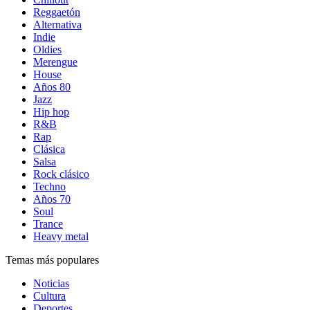
Reggaetón
Alternativa
Indie
Oldies
Merengue
House
Años 80
Jazz
Hip hop
R&B
Rap
Clásica
Salsa
Rock clásico
Techno
Años 70
Soul
Trance
Heavy metal
Temas más populares
Noticias
Cultura
Deportes