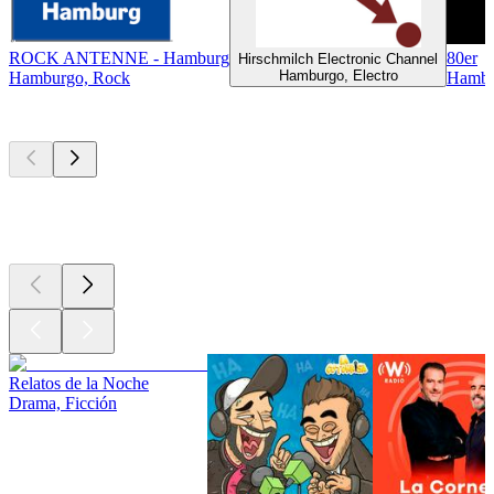
ROCK ANTENNE - Hamburg
80er
Hirschmilch Electronic Channel
Hamburgo, Electro
Hamburgo, Rock
Hambu
Los mejores
podcasts
Los mejores
podcasts
Los mejores
podcasts
Relatos de la Noche
Drama, Ficción