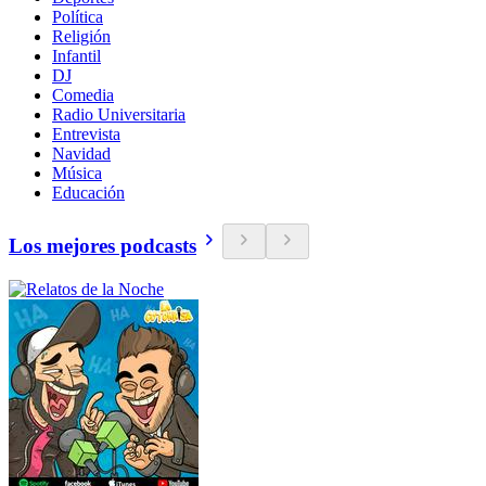
Política
Religión
Infantil
DJ
Comedia
Radio Universitaria
Entrevista
Navidad
Música
Educación
Los mejores podcasts