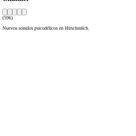
(596)
Nuevos sonidos psicodélicos en Hirschmilch.
Sitio web de la emisora