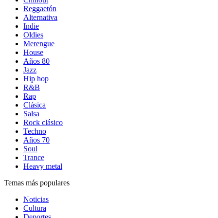
Reggaetón
Alternativa
Indie
Oldies
Merengue
House
Años 80
Jazz
Hip hop
R&B
Rap
Clásica
Salsa
Rock clásico
Techno
Años 70
Soul
Trance
Heavy metal
Temas más populares
Noticias
Cultura
Deportes