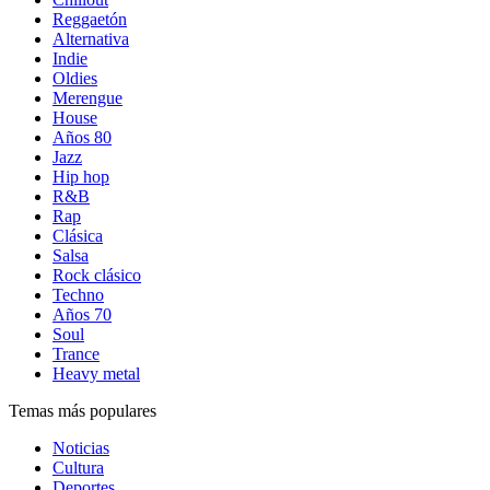
Reggaetón
Alternativa
Indie
Oldies
Merengue
House
Años 80
Jazz
Hip hop
R&B
Rap
Clásica
Salsa
Rock clásico
Techno
Años 70
Soul
Trance
Heavy metal
Temas más populares
Noticias
Cultura
Deportes