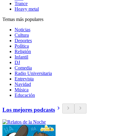
Trance
Heavy metal
Temas más populares
Noticias
Cultura
Deportes
Política
Religión
Infantil
DJ
Comedia
Radio Universitaria
Entrevista
Navidad
Música
Educación
Los mejores podcasts