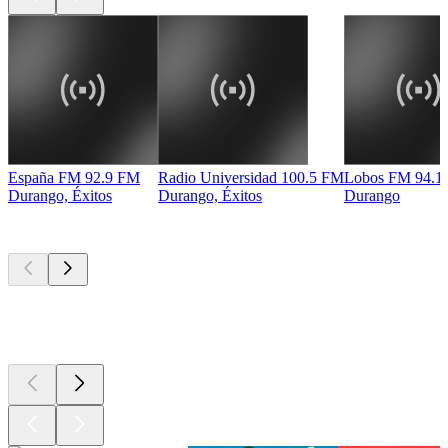
España FM 92.9 FM
Radio Universidad 100.5 FM
Lobos FM 94.1
Durango, Éxitos
Durango, Éxitos
Durango
Los mejores
podcasts
Los mejores
podcasts
Los mejores
podcasts