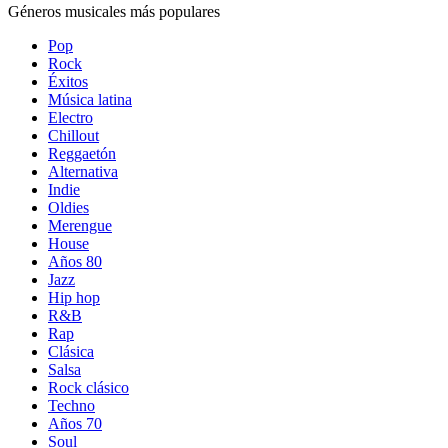
Géneros musicales más populares
Pop
Rock
Éxitos
Música latina
Electro
Chillout
Reggaetón
Alternativa
Indie
Oldies
Merengue
House
Años 80
Jazz
Hip hop
R&B
Rap
Clásica
Salsa
Rock clásico
Techno
Años 70
Soul