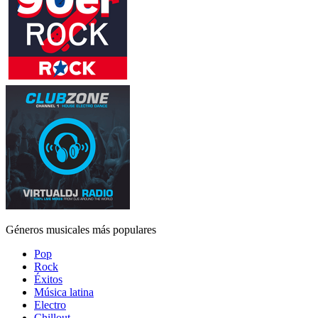
Géneros musicales más populares
Pop
Rock
Éxitos
Música latina
Electro
Chillout