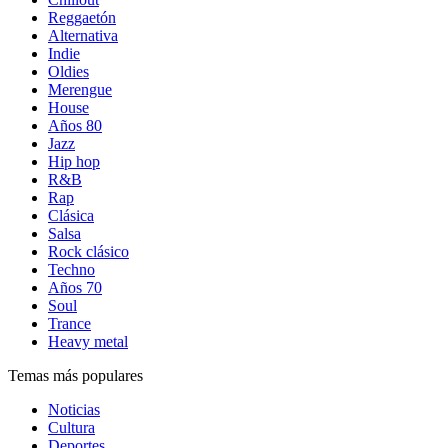
Reggaetón
Alternativa
Indie
Oldies
Merengue
House
Años 80
Jazz
Hip hop
R&B
Rap
Clásica
Salsa
Rock clásico
Techno
Años 70
Soul
Trance
Heavy metal
Temas más populares
Noticias
Cultura
Deportes