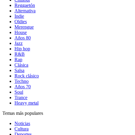
Reggaetón
Alternativa
Indie
Oldies
Merengue
House
Años 80
Jazz
Hip hop
R&B
Rap
Clásica
Salsa
Rock clásico
Techno
Años 70
Soul
Trance
Heavy metal
Temas más populares
Noticias
Cultura
Deportes