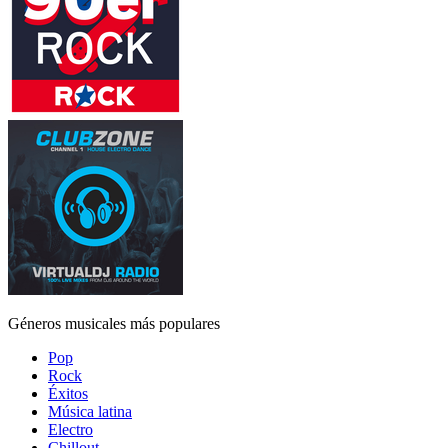
Géneros musicales más populares
Pop
Rock
Éxitos
Música latina
Electro
Chillout