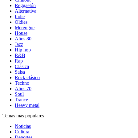
Reggaetón
Alternativa
Indie
Oldies
Merengue
House
Años 80
Jazz
Hip hop
R&B
Rap
Clásica
Salsa
Rock clásico
Techno
Años 70
Soul
Trance
Heavy metal
Temas más populares
Noticias
Cultura
Deportes