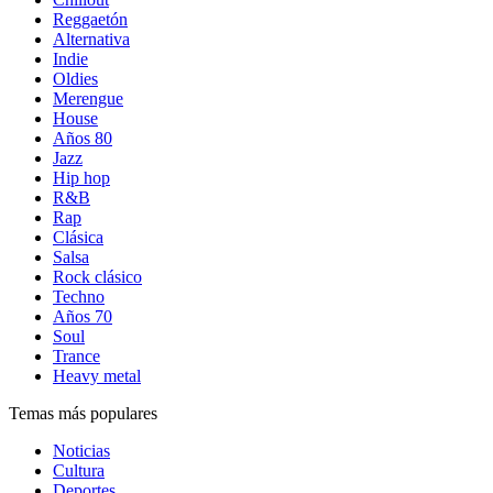
Reggaetón
Alternativa
Indie
Oldies
Merengue
House
Años 80
Jazz
Hip hop
R&B
Rap
Clásica
Salsa
Rock clásico
Techno
Años 70
Soul
Trance
Heavy metal
Temas más populares
Noticias
Cultura
Deportes