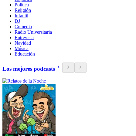
Política
Religión
Infantil
DJ
Comedia
Radio Universitaria
Entrevista
Navidad
Música
Educación
Los mejores podcasts