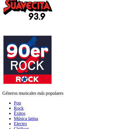
Géneros musicales más populares
Pop
Rock
Éxitos
Música latina
Electro
Chillout