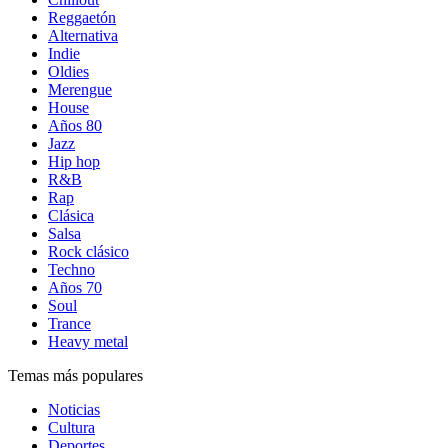
Reggaetón
Alternativa
Indie
Oldies
Merengue
House
Años 80
Jazz
Hip hop
R&B
Rap
Clásica
Salsa
Rock clásico
Techno
Años 70
Soul
Trance
Heavy metal
Temas más populares
Noticias
Cultura
Deportes