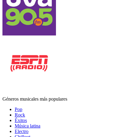
Géneros musicales más populares
Pop
Rock
Éxitos
Música latina
Electro
Chillout