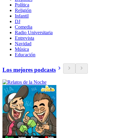
Política
Religión
Infantil
DJ
Comedia
Radio Universitaria
Entrevista
Navidad
Música
Educación
Los mejores podcasts