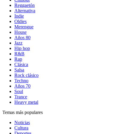
Reggaetón
Alternativa
Indie
Oldies
Merengue
House
Años 80
Jazz
Hip hop
R&B
Rap
Clásica
Salsa
Rock clásico
Techno
Años 70
Soul
Trance
Heavy metal
Temas más populares
Noticias
Cultura
Deportes