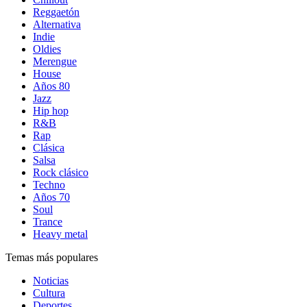
Reggaetón
Alternativa
Indie
Oldies
Merengue
House
Años 80
Jazz
Hip hop
R&B
Rap
Clásica
Salsa
Rock clásico
Techno
Años 70
Soul
Trance
Heavy metal
Temas más populares
Noticias
Cultura
Deportes