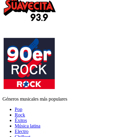
Géneros musicales más populares
Pop
Rock
Éxitos
Música latina
Electro
Chillout