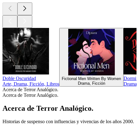
Doble Oscuridad
Dormir 
Fictional Men Written By Women
Drama, Ficción
Arte, Drama, Ficción, Libros
Drama, 
Acerca de Terror Analógico.
Acerca de Terror Analógico.
Acerca de Terror Analógico.
Historias de suspenso con influencias y vivencias de los años 2000.
Sitio web del podcast