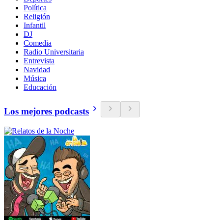
Política
Religión
Infantil
DJ
Comedia
Radio Universitaria
Entrevista
Navidad
Música
Educación
Los mejores podcasts