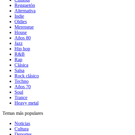
Reggaetón
Alternativa
Indie
Oldies
Merengue
House
Años 80
Jazz
Hip hop
R&B
Rap
Clásica
Salsa
Rock clásico
Techno
Años 70
Soul
Trance
Heavy metal
Temas más populares
Noticias
Cultura
Deportes