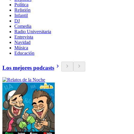
Política
Religión
Infantil
DJ
Comedia
Radio Universitaria
Entrevista
Navidad
Música
Educación
Los mejores podcasts