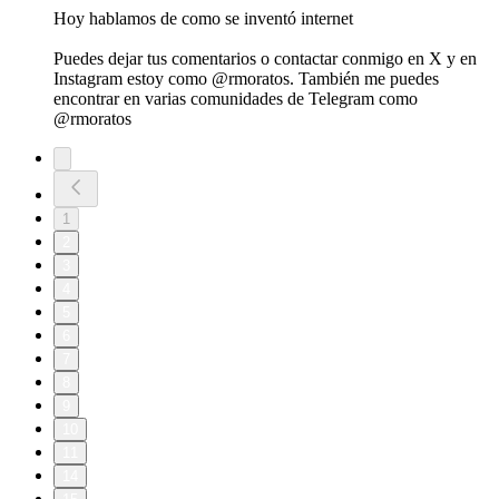
Hoy hablamos de como se inventó internet
Puedes dejar tus comentarios o contactar conmigo en X y en
Instagram estoy como @rmoratos. También me puedes
encontrar en varias comunidades de Telegram como
@rmoratos
1
2
3
4
5
6
7
8
9
10
11
14