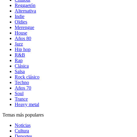
Reggaetón
Alternativa
Indie
Oldies
Merengue
House
Años 80
Jazz
Hip hop
R&B
Rap
Clásica
Salsa
Rock clásico
Techno
Años 70
Soul
Trance
Heavy metal
Temas más populares
Noticias
Cultura
Deportes