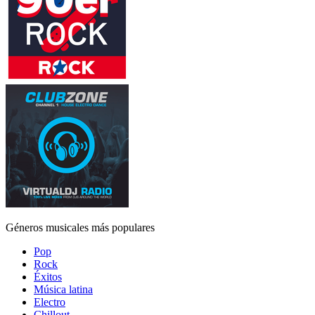
Géneros musicales más populares
Pop
Rock
Éxitos
Música latina
Electro
Chillout