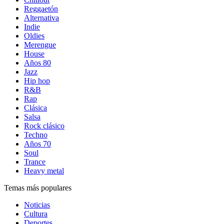
Reggaetón
Alternativa
Indie
Oldies
Merengue
House
Años 80
Jazz
Hip hop
R&B
Rap
Clásica
Salsa
Rock clásico
Techno
Años 70
Soul
Trance
Heavy metal
Temas más populares
Noticias
Cultura
Deportes