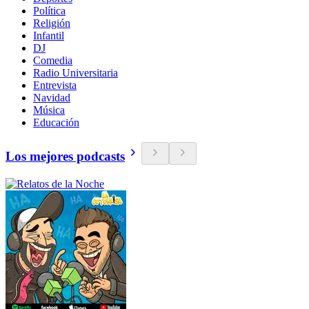
Política
Religión
Infantil
DJ
Comedia
Radio Universitaria
Entrevista
Navidad
Música
Educación
Los mejores podcasts