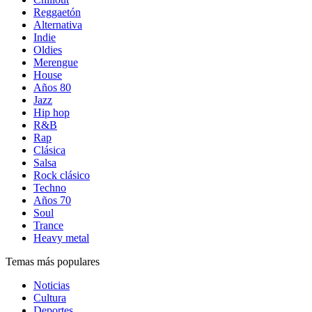
Reggaetón
Alternativa
Indie
Oldies
Merengue
House
Años 80
Jazz
Hip hop
R&B
Rap
Clásica
Salsa
Rock clásico
Techno
Años 70
Soul
Trance
Heavy metal
Temas más populares
Noticias
Cultura
Deportes