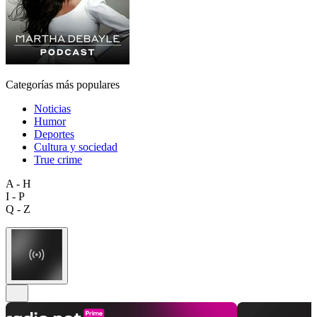
Categorías más populares
Noticias
Humor
Deportes
Cultura y sociedad
True crime
A - H
I - P
Q - Z