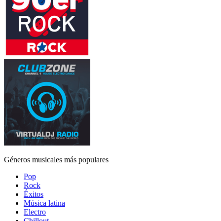
Géneros musicales más populares
Pop
Rock
Éxitos
Música latina
Electro
Chillout