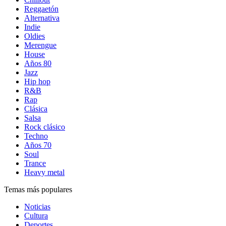
Reggaetón
Alternativa
Indie
Oldies
Merengue
House
Años 80
Jazz
Hip hop
R&B
Rap
Clásica
Salsa
Rock clásico
Techno
Años 70
Soul
Trance
Heavy metal
Temas más populares
Noticias
Cultura
Deportes