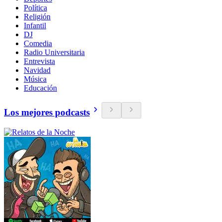
Política
Religión
Infantil
DJ
Comedia
Radio Universitaria
Entrevista
Navidad
Música
Educación
Los mejores podcasts