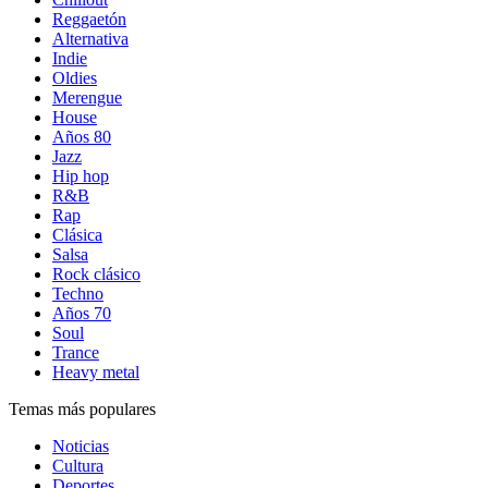
Reggaetón
Alternativa
Indie
Oldies
Merengue
House
Años 80
Jazz
Hip hop
R&B
Rap
Clásica
Salsa
Rock clásico
Techno
Años 70
Soul
Trance
Heavy metal
Temas más populares
Noticias
Cultura
Deportes