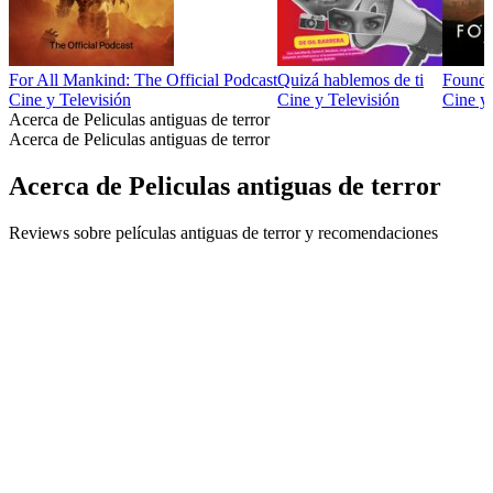
For All Mankind: The Official Podcast
Quizá hablemos de ti
Foundat
Cine y Televisión
Cine y Televisión
Cine y 
Acerca de Peliculas antiguas de terror
Acerca de Peliculas antiguas de terror
Acerca de Peliculas antiguas de terror
Reviews sobre películas antiguas de terror y recomendaciones
Sitio web del podcast