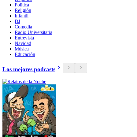
Política
Religión
Infantil
DJ
Comedia
Radio Universitaria
Entrevista
Navidad
Música
Educación
Los mejores podcasts