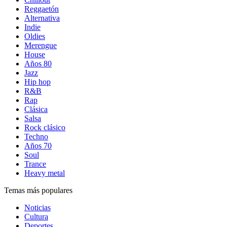
Reggaetón
Alternativa
Indie
Oldies
Merengue
House
Años 80
Jazz
Hip hop
R&B
Rap
Clásica
Salsa
Rock clásico
Techno
Años 70
Soul
Trance
Heavy metal
Temas más populares
Noticias
Cultura
Deportes