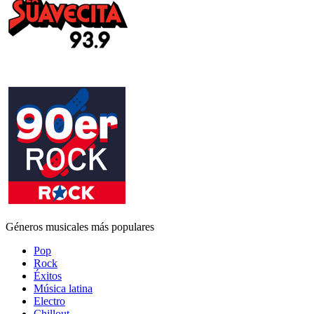
Géneros musicales más populares
Pop
Rock
Éxitos
Música latina
Electro
Chillout