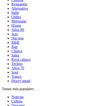
Reggaetón
Alternativa
Indie
Oldies
Merengue
House
Años 80
Jazz
Hip hop
R&B
Rap
Clásica
Salsa
Rock clásico
Techno
Años 70
Soul
Trance
Heavy metal
Temas más populares
Noticias
Cultura
Deportes