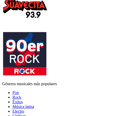
Géneros musicales más populares
Pop
Rock
Éxitos
Música latina
Electro
Chillout