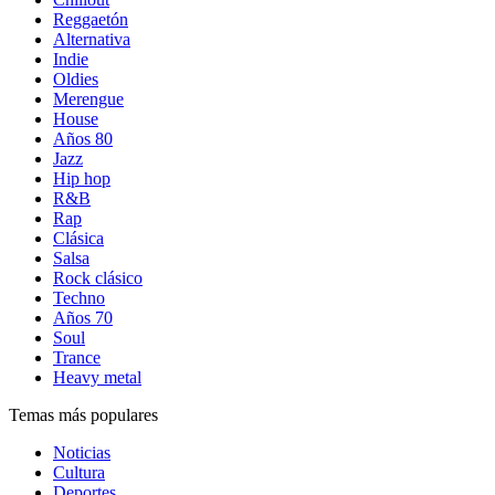
Reggaetón
Alternativa
Indie
Oldies
Merengue
House
Años 80
Jazz
Hip hop
R&B
Rap
Clásica
Salsa
Rock clásico
Techno
Años 70
Soul
Trance
Heavy metal
Temas más populares
Noticias
Cultura
Deportes