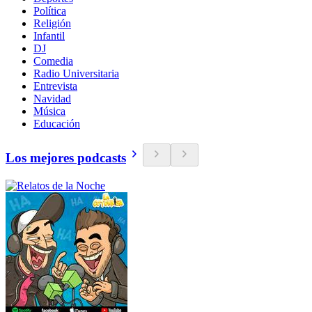
Política
Religión
Infantil
DJ
Comedia
Radio Universitaria
Entrevista
Navidad
Música
Educación
Los mejores podcasts