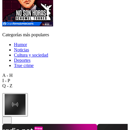
Categorías más populares
Humor
Noticias
Cultura y sociedad
Deportes
True crime
A - H
I - P
Q - Z