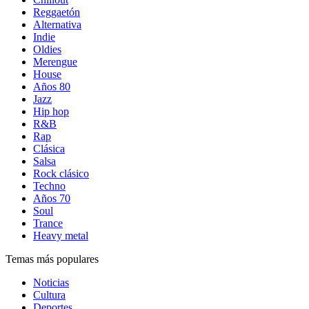
Reggaetón
Alternativa
Indie
Oldies
Merengue
House
Años 80
Jazz
Hip hop
R&B
Rap
Clásica
Salsa
Rock clásico
Techno
Años 70
Soul
Trance
Heavy metal
Temas más populares
Noticias
Cultura
Deportes