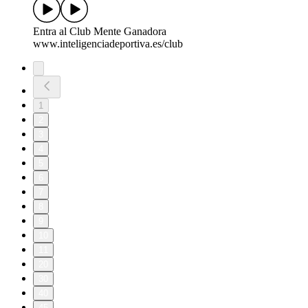
Entra al Club Mente Ganadora
www.inteligenciadeportiva.es/club
1
2
3
4
5
6
7
8
9
10
11
20
30
40
45