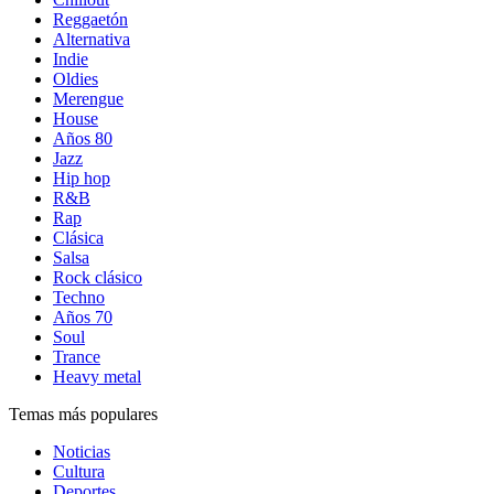
Reggaetón
Alternativa
Indie
Oldies
Merengue
House
Años 80
Jazz
Hip hop
R&B
Rap
Clásica
Salsa
Rock clásico
Techno
Años 70
Soul
Trance
Heavy metal
Temas más populares
Noticias
Cultura
Deportes