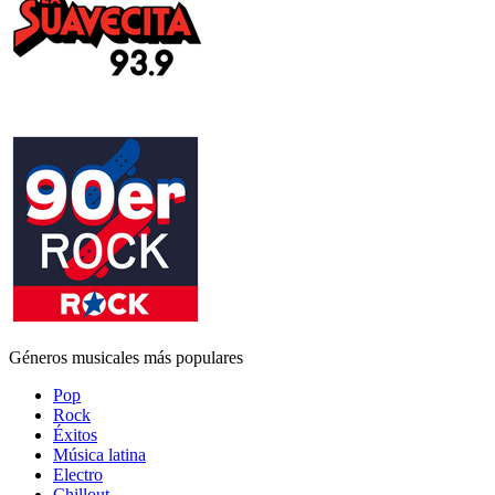
Géneros musicales más populares
Pop
Rock
Éxitos
Música latina
Electro
Chillout