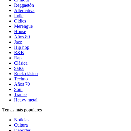
Reggaetón
Alternativa
Indie
Oldies
Merengue
House
Años 80
Jazz
Hip hop
R&B
Rap
Clásica
Salsa
Rock clásico
Techno
Años 70
Soul
Trance
Heavy metal
Temas más populares
Noticias
Cultura
Deportes