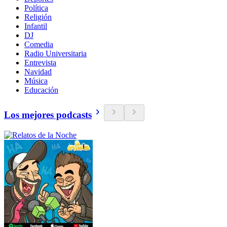
Política
Religión
Infantil
DJ
Comedia
Radio Universitaria
Entrevista
Navidad
Música
Educación
Los mejores podcasts