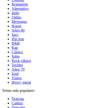
Reggaetón
Alternativa
Indie
Oldies
Merengue
House
Años 80
Jazz
Hip hop
R&B
Rap
Clásica
Salsa
Rock clásico
Techno
Años 70
Soul
Trance
Heavy metal
Temas más populares
Noticias
Cultura
Deportes