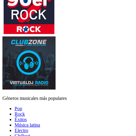
Géneros musicales más populares
Pop
Rock
Éxitos
Música latina
Electro
Chillout