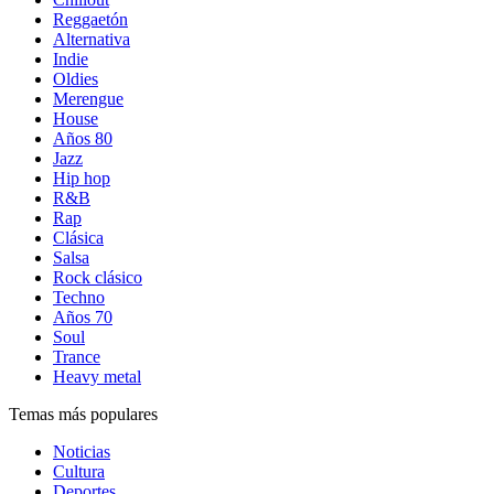
Reggaetón
Alternativa
Indie
Oldies
Merengue
House
Años 80
Jazz
Hip hop
R&B
Rap
Clásica
Salsa
Rock clásico
Techno
Años 70
Soul
Trance
Heavy metal
Temas más populares
Noticias
Cultura
Deportes