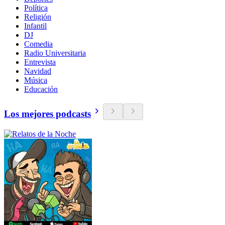
Política
Religión
Infantil
DJ
Comedia
Radio Universitaria
Entrevista
Navidad
Música
Educación
Los mejores podcasts