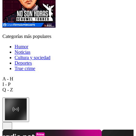
Categorías más populares
Humor
Noticias
Cultura y sociedad
Deportes
True crime
A - H
I - P
Q - Z