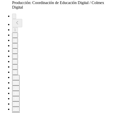
Producción: Coordinación de Educación Digital / Colmex
Digital
1
2
3
4
5
6
7
8
9
10
11
20
30
40
44
45