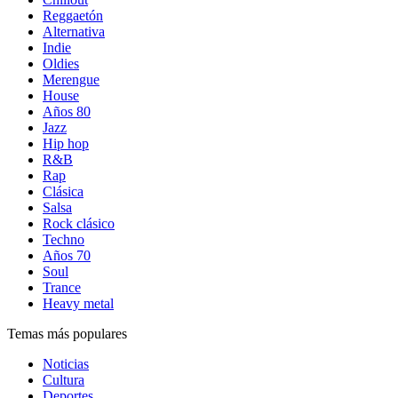
Reggaetón
Alternativa
Indie
Oldies
Merengue
House
Años 80
Jazz
Hip hop
R&B
Rap
Clásica
Salsa
Rock clásico
Techno
Años 70
Soul
Trance
Heavy metal
Temas más populares
Noticias
Cultura
Deportes