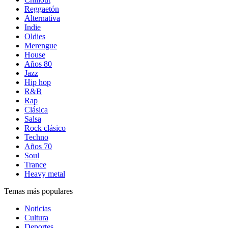
Reggaetón
Alternativa
Indie
Oldies
Merengue
House
Años 80
Jazz
Hip hop
R&B
Rap
Clásica
Salsa
Rock clásico
Techno
Años 70
Soul
Trance
Heavy metal
Temas más populares
Noticias
Cultura
Deportes