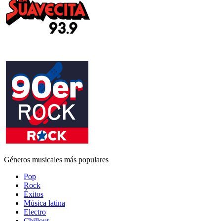
Géneros musicales más populares
Pop
Rock
Éxitos
Música latina
Electro
Chillout