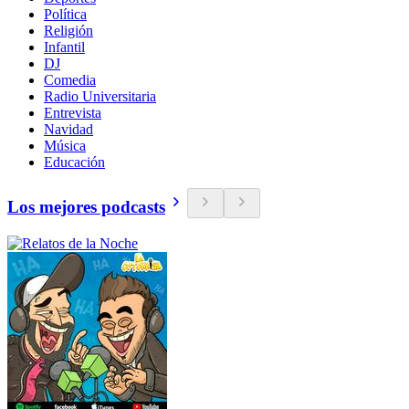
Política
Religión
Infantil
DJ
Comedia
Radio Universitaria
Entrevista
Navidad
Música
Educación
Los mejores podcasts