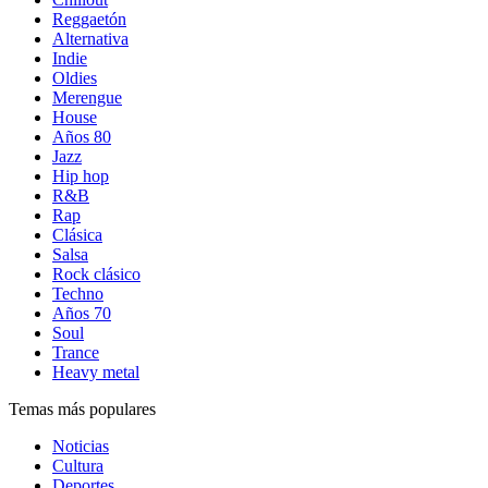
Reggaetón
Alternativa
Indie
Oldies
Merengue
House
Años 80
Jazz
Hip hop
R&B
Rap
Clásica
Salsa
Rock clásico
Techno
Años 70
Soul
Trance
Heavy metal
Temas más populares
Noticias
Cultura
Deportes