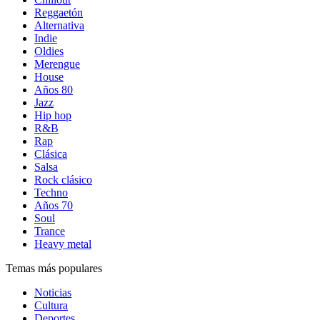
Reggaetón
Alternativa
Indie
Oldies
Merengue
House
Años 80
Jazz
Hip hop
R&B
Rap
Clásica
Salsa
Rock clásico
Techno
Años 70
Soul
Trance
Heavy metal
Temas más populares
Noticias
Cultura
Deportes