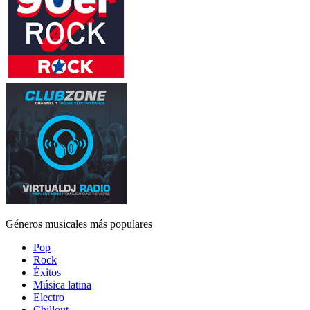
Géneros musicales más populares
Pop
Rock
Éxitos
Música latina
Electro
Chillout