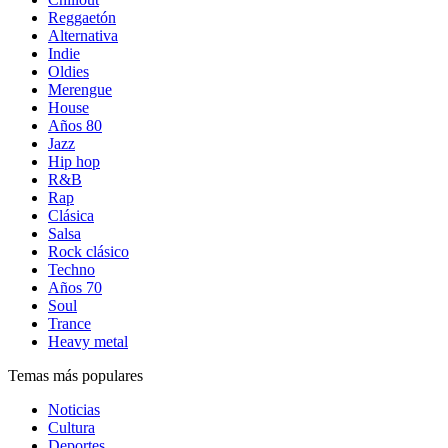
Reggaetón
Alternativa
Indie
Oldies
Merengue
House
Años 80
Jazz
Hip hop
R&B
Rap
Clásica
Salsa
Rock clásico
Techno
Años 70
Soul
Trance
Heavy metal
Temas más populares
Noticias
Cultura
Deportes