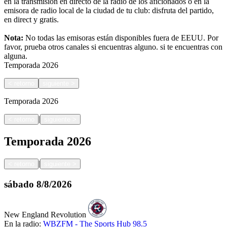
en la transmisión en directo de la radio de los aficionados o en la
emisora de radio local de la ciudad de tu club: disfruta del partido,
en direct y gratis.
Nota:
No todas las emisoras están disponibles fuera de EEUU. Por
favor, prueba otros canales si encuentras alguno.
si te encuentras con
alguna.
Temporada
2026
<
retorno
siguiente
>
Temporada
2026
|
<
retorno
siguiente
>
Temporada
2026
|
<
retorno
siguiente
>
sábado
8/8/2026
New England Revolution
En la radio:
WBZFM - The Sports Hub 98.5