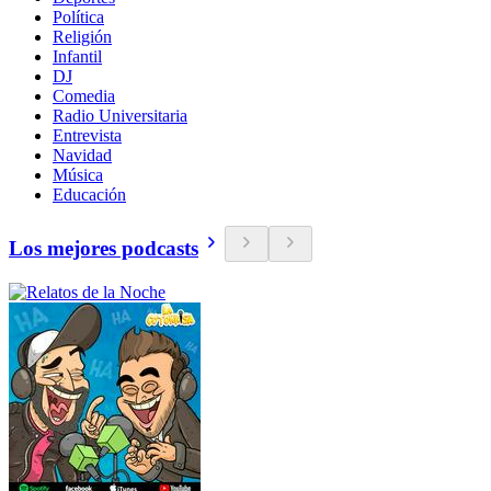
Política
Religión
Infantil
DJ
Comedia
Radio Universitaria
Entrevista
Navidad
Música
Educación
Los mejores podcasts