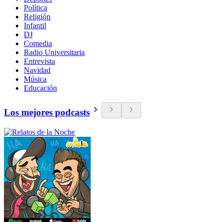
Política
Religión
Infantil
DJ
Comedia
Radio Universitaria
Entrevista
Navidad
Música
Educación
Los mejores podcasts