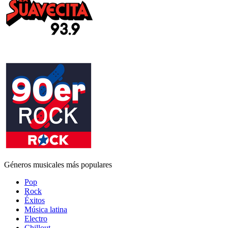
Géneros musicales más populares
Pop
Rock
Éxitos
Música latina
Electro
Chillout