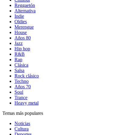
Reggaetón
Alternativa
Indie
Oldies
Merengue
House
Años 80
Jazz
Hip hop
R&B
Rap
Clásica
Salsa
Rock clásico
Techno
Años 70
Soul
Trance
Heavy metal
Temas más populares
Noticias
Cultura
Deportes