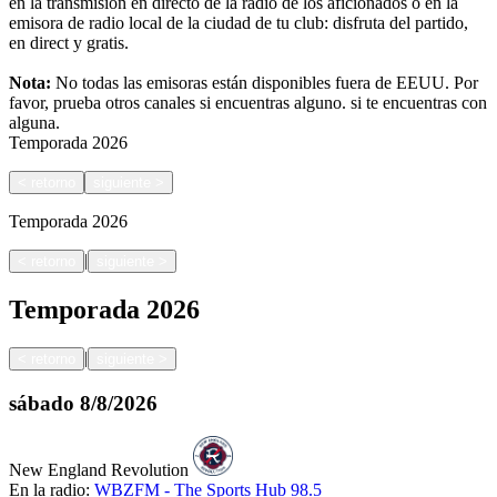
en la transmisión en directo de la radio de los aficionados o en la
emisora de radio local de la ciudad de tu club: disfruta del partido,
en direct y gratis.
Nota:
No todas las emisoras están disponibles fuera de EEUU. Por
favor, prueba otros canales si encuentras alguno.
si te encuentras con
alguna.
Temporada
2026
<
retorno
siguiente
>
Temporada
2026
|
<
retorno
siguiente
>
Temporada
2026
|
<
retorno
siguiente
>
sábado
8/8/2026
New England Revolution
En la radio:
WBZFM - The Sports Hub 98.5