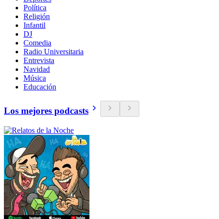
Política
Religión
Infantil
DJ
Comedia
Radio Universitaria
Entrevista
Navidad
Música
Educación
Los mejores podcasts