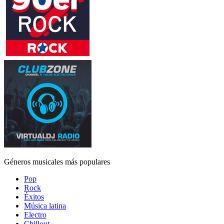
Géneros musicales más populares
Pop
Rock
Éxitos
Música latina
Electro
Chillout