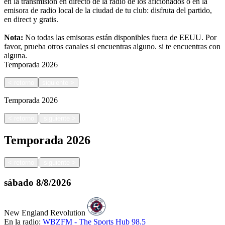
en la transmisión en directo de la radio de los aficionados o en la
emisora de radio local de la ciudad de tu club: disfruta del partido,
en direct y gratis.
Nota:
No todas las emisoras están disponibles fuera de EEUU. Por
favor, prueba otros canales si encuentras alguno.
si te encuentras con
alguna.
Temporada
2026
<
retorno
siguiente
>
Temporada
2026
|
<
retorno
siguiente
>
Temporada
2026
|
<
retorno
siguiente
>
sábado
8/8/2026
New England Revolution
En la radio:
WBZFM - The Sports Hub 98.5