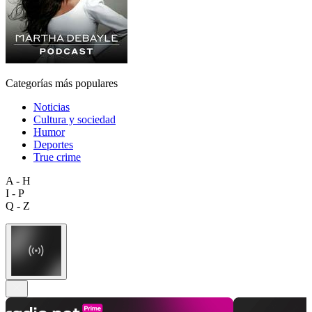
Categorías más populares
Noticias
Cultura y sociedad
Humor
Deportes
True crime
A - H
I - P
Q - Z