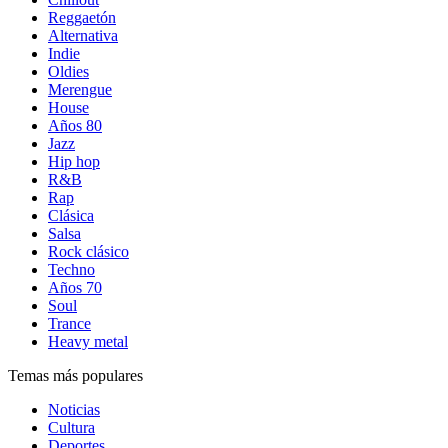
Reggaetón
Alternativa
Indie
Oldies
Merengue
House
Años 80
Jazz
Hip hop
R&B
Rap
Clásica
Salsa
Rock clásico
Techno
Años 70
Soul
Trance
Heavy metal
Temas más populares
Noticias
Cultura
Deportes