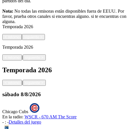
partidos del día.
Nota:
No todas las emisoras están disponibles fuera de EEUU. Por
favor, prueba otros canales si encuentras alguno.
si te encuentras con
alguna.
Temporada
2026
<
retorno
siguiente
>
Temporada
2026
|
<
retorno
siguiente
>
Temporada
2026
|
<
retorno
siguiente
>
sábado
8/8/2026
Chicago Cubs
En la radio:
WSCR - 670 AM The Score
-
:
-
Detalles del juego