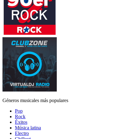
Géneros musicales más populares
Pop
Rock
Éxitos
Música latina
Electro
Chillout