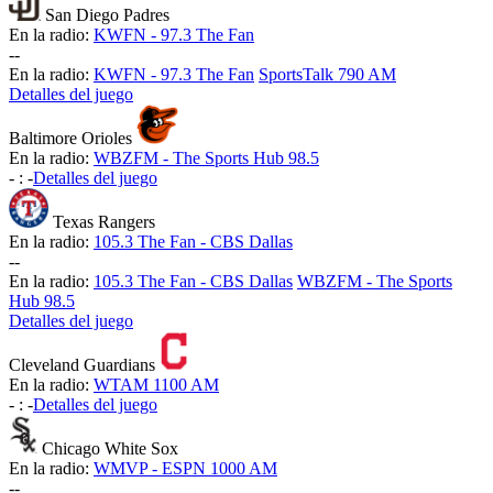
San Diego Padres
En la radio:
KWFN - 97.3 The Fan
-
-
En la radio:
KWFN - 97.3 The Fan
SportsTalk 790 AM
Detalles del juego
Baltimore Orioles
En la radio:
WBZFM - The Sports Hub 98.5
-
:
-
Detalles del juego
Texas Rangers
En la radio:
105.3 The Fan - CBS Dallas
-
-
En la radio:
105.3 The Fan - CBS Dallas
WBZFM - The Sports
Hub 98.5
Detalles del juego
Cleveland Guardians
En la radio:
WTAM 1100 AM
-
:
-
Detalles del juego
Chicago White Sox
En la radio:
WMVP - ESPN 1000 AM
-
-