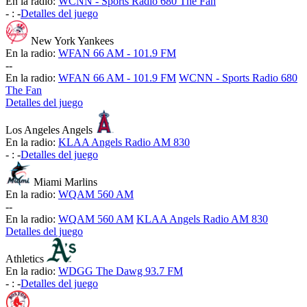
En la radio:
WCNN - Sports Radio 680 The Fan
-
:
-
Detalles del juego
New York Yankees
En la radio:
WFAN 66 AM - 101.9 FM
-
-
En la radio:
WFAN 66 AM - 101.9 FM
WCNN - Sports Radio 680
The Fan
Detalles del juego
Los Angeles Angels
En la radio:
KLAA Angels Radio AM 830
-
:
-
Detalles del juego
Miami Marlins
En la radio:
WQAM 560 AM
-
-
En la radio:
WQAM 560 AM
KLAA Angels Radio AM 830
Detalles del juego
Athletics
En la radio:
WDGG The Dawg 93.7 FM
-
:
-
Detalles del juego