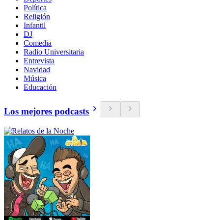
Política
Religión
Infantil
DJ
Comedia
Radio Universitaria
Entrevista
Navidad
Música
Educación
Los mejores podcasts