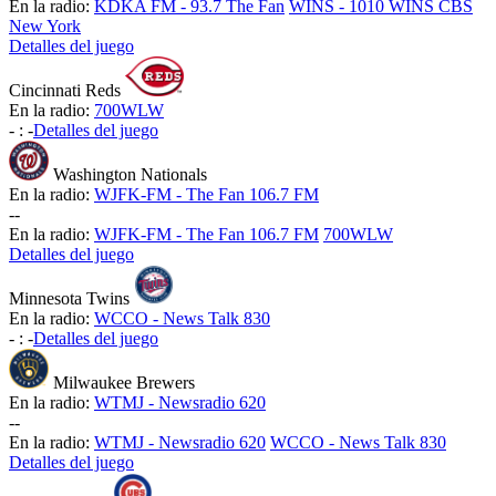
En la radio:
KDKA FM - 93.7 The Fan
WINS - 1010 WINS CBS
New York
Detalles del juego
Cincinnati Reds
En la radio:
700WLW
-
:
-
Detalles del juego
Washington Nationals
En la radio:
WJFK-FM - The Fan 106.7 FM
-
-
En la radio:
WJFK-FM - The Fan 106.7 FM
700WLW
Detalles del juego
Minnesota Twins
En la radio:
WCCO - News Talk 830
-
:
-
Detalles del juego
Milwaukee Brewers
En la radio:
WTMJ - Newsradio 620
-
-
En la radio:
WTMJ - Newsradio 620
WCCO - News Talk 830
Detalles del juego