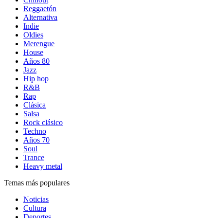
Reggaetón
Alternativa
Indie
Oldies
Merengue
House
Años 80
Jazz
Hip hop
R&B
Rap
Clásica
Salsa
Rock clásico
Techno
Años 70
Soul
Trance
Heavy metal
Temas más populares
Noticias
Cultura
Deportes