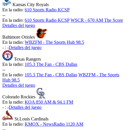
Kansas City Royals
En la radio:
610 Sports Radio KCSP
-
-
En la radio:
610 Sports Radio KCSP
WSCR - 670 AM The Score
Detalles del juego
Baltimore Orioles
En la radio:
WBZFM - The Sports Hub 98.5
-
:
-
Detalles del juego
Texas Rangers
En la radio:
105.3 The Fan - CBS Dallas
-
-
En la radio:
105.3 The Fan - CBS Dallas
WBZFM - The Sports
Hub 98.5
Detalles del juego
Colorado Rockies
En la radio:
KOA 850 AM & 94.1 FM
-
:
-
Detalles del juego
St.Louis Cardinals
En la radio:
KMOX - NewsRadio 1120 AM
-
-