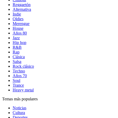
Reggaetón
Alternativa
Indie
Oldies
Merengue
House
Años 80
Jazz
Hip hop
R&B
Rap
Clásica
Salsa
Rock clásico
Techno
Años 70
Soul
Trance
Heavy metal
Temas más populares
Noticias
Cultura
Deportes