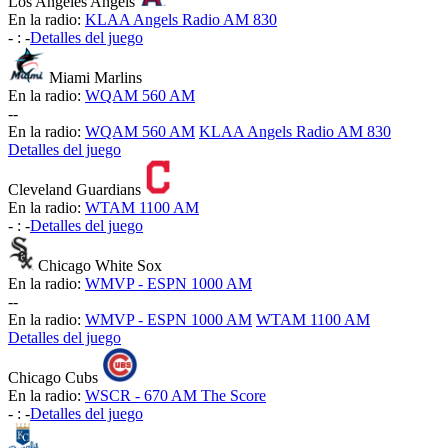
Los Angeles Angels
En la radio:
KLAA Angels Radio AM 830
-
:
-
Detalles del juego
Miami Marlins
En la radio:
WQAM 560 AM
-
-
En la radio:
WQAM 560 AM
KLAA Angels Radio AM 830
Detalles del juego
Cleveland Guardians
En la radio:
WTAM 1100 AM
-
:
-
Detalles del juego
Chicago White Sox
En la radio:
WMVP - ESPN 1000 AM
-
-
En la radio:
WMVP - ESPN 1000 AM
WTAM 1100 AM
Detalles del juego
Chicago Cubs
En la radio:
WSCR - 670 AM The Score
-
:
-
Detalles del juego