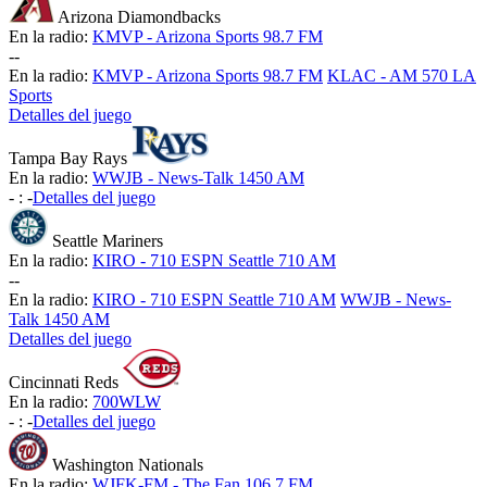
Arizona Diamondbacks
En la radio:
KMVP - Arizona Sports 98.7 FM
-
-
En la radio:
KMVP - Arizona Sports 98.7 FM
KLAC - AM 570 LA
Sports
Detalles del juego
Tampa Bay Rays
En la radio:
WWJB - News-Talk 1450 AM
-
:
-
Detalles del juego
Seattle Mariners
En la radio:
KIRO - 710 ESPN Seattle 710 AM
-
-
En la radio:
KIRO - 710 ESPN Seattle 710 AM
WWJB - News-
Talk 1450 AM
Detalles del juego
Cincinnati Reds
En la radio:
700WLW
-
:
-
Detalles del juego
Washington Nationals
En la radio:
WJFK-FM - The Fan 106.7 FM