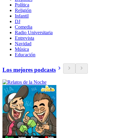
Política
Religión
Infantil
DJ
Comedia
Radio Universitaria
Entrevista
Navidad
Música
Educación
Los mejores podcasts