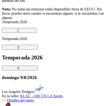
partidos del día.
Nota:
No todas las emisoras están disponibles fuera de EEUU. Por
favor, prueba otros canales si encuentras alguno.
si te encuentras con
alguna.
Temporada
2026
<
retorno
siguiente
>
Temporada
2026
|
<
retorno
siguiente
>
Temporada
2026
|
<
retorno
siguiente
>
domingo
9/8/2026
Los Angeles Dodgers
En la radio:
KLAC - AM 570 LA Sports
-
:
-
Detalles del juego