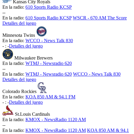
Kansas City Royals
En la radio:
610 Sports Radio KCSP
-
-
En la radio:
610 Sports Radio KCSP
WSCR - 670 AM The Score
Detalles del juego
Minnesota Twins
En la radio:
WCCO - News Talk 830
-
:
-
Detalles del juego
Milwaukee Brewers
En la radio:
WTMJ - Newsradio 620
-
-
En la radio:
WTMJ - Newsradio 620
WCCO - News Talk 830
Detalles del juego
Colorado Rockies
En la radio:
KOA 850 AM & 94.1 FM
-
:
-
Detalles del juego
St.Louis Cardinals
En la radio:
KMOX - NewsRadio 1120 AM
-
-
En la radio:
KMOX - NewsRadio 1120 AM
KOA 850 AM & 94.1