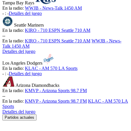
Tampa Bay Rays
En la radio:
WWJB - News-Talk 1450 AM
-
:
-
Detalles del juego
Seattle Mariners
En la radio:
KIRO - 710 ESPN Seattle 710 AM
-
-
En la radio:
KIRO - 710 ESPN Seattle 710 AM
WWJB - News-
Talk 1450 AM
Detalles del juego
Los Angeles Dodgers
En la radio:
KLAC - AM 570 LA Sports
-
:
-
Detalles del juego
Arizona Diamondbacks
En la radio:
KMVP - Arizona Sports 98.7 FM
-
-
En la radio:
KMVP - Arizona Sports 98.7 FM
KLAC - AM 570 LA
Sports
Detalles del juego
Partidos actuales