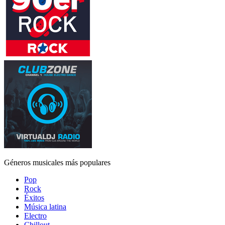
Géneros musicales más populares
Pop
Rock
Éxitos
Música latina
Electro
Chillout