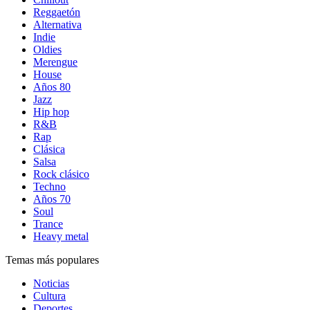
Reggaetón
Alternativa
Indie
Oldies
Merengue
House
Años 80
Jazz
Hip hop
R&B
Rap
Clásica
Salsa
Rock clásico
Techno
Años 70
Soul
Trance
Heavy metal
Temas más populares
Noticias
Cultura
Deportes