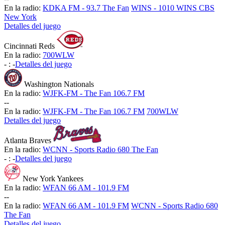
En la radio:
KDKA FM - 93.7 The Fan
WINS - 1010 WINS CBS
New York
Detalles del juego
Cincinnati Reds
En la radio:
700WLW
-
:
-
Detalles del juego
Washington Nationals
En la radio:
WJFK-FM - The Fan 106.7 FM
-
-
En la radio:
WJFK-FM - The Fan 106.7 FM
700WLW
Detalles del juego
Atlanta Braves
En la radio:
WCNN - Sports Radio 680 The Fan
-
:
-
Detalles del juego
New York Yankees
En la radio:
WFAN 66 AM - 101.9 FM
-
-
En la radio:
WFAN 66 AM - 101.9 FM
WCNN - Sports Radio 680
The Fan
Detalles del juego