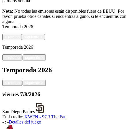
partidos del día.
Nota:
No todas las emisoras están disponibles fuera de EEUU. Por
favor, prueba otros canales si encuentras alguno.
si te encuentras con
alguna.
Temporada
2026
<
retorno
siguiente
>
Temporada
2026
|
<
retorno
siguiente
>
Temporada
2026
|
<
retorno
siguiente
>
viernes
7/8/2026
San Diego Padres
En la radio:
KWFN - 97.3 The Fan
-
:
-
Detalles del juego