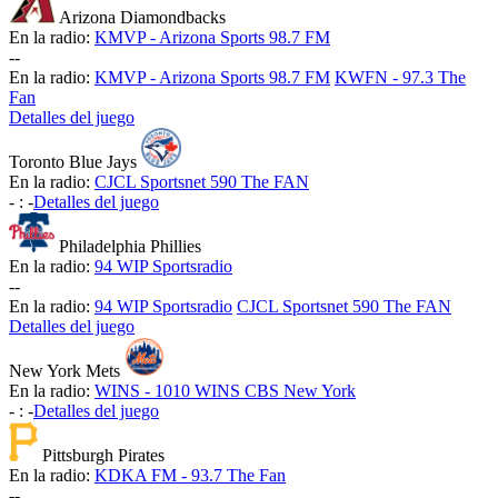
Arizona Diamondbacks
En la radio:
KMVP - Arizona Sports 98.7 FM
-
-
En la radio:
KMVP - Arizona Sports 98.7 FM
KWFN - 97.3 The
Fan
Detalles del juego
Toronto Blue Jays
En la radio:
CJCL Sportsnet 590 The FAN
-
:
-
Detalles del juego
Philadelphia Phillies
En la radio:
94 WIP Sportsradio
-
-
En la radio:
94 WIP Sportsradio
CJCL Sportsnet 590 The FAN
Detalles del juego
New York Mets
En la radio:
WINS - 1010 WINS CBS New York
-
:
-
Detalles del juego
Pittsburgh Pirates
En la radio:
KDKA FM - 93.7 The Fan
-
-