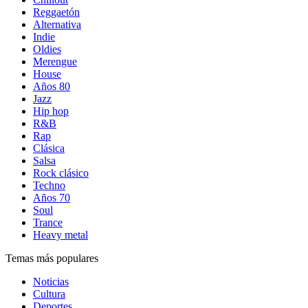
Reggaetón
Alternativa
Indie
Oldies
Merengue
House
Años 80
Jazz
Hip hop
R&B
Rap
Clásica
Salsa
Rock clásico
Techno
Años 70
Soul
Trance
Heavy metal
Temas más populares
Noticias
Cultura
Deportes