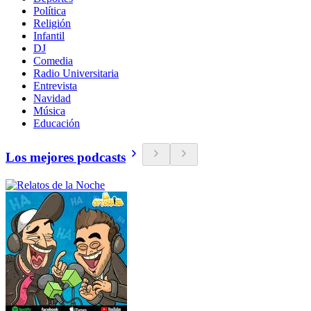
Política
Religión
Infantil
DJ
Comedia
Radio Universitaria
Entrevista
Navidad
Música
Educación
Los mejores podcasts