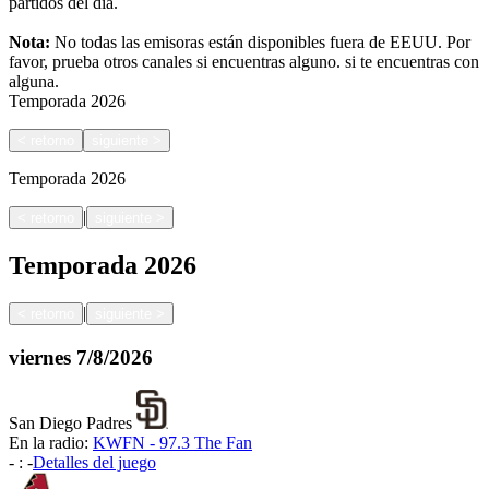
partidos del día.
Nota:
No todas las emisoras están disponibles fuera de EEUU. Por
favor, prueba otros canales si encuentras alguno.
si te encuentras con
alguna.
Temporada
2026
<
retorno
siguiente
>
Temporada
2026
|
<
retorno
siguiente
>
Temporada
2026
|
<
retorno
siguiente
>
viernes
7/8/2026
San Diego Padres
En la radio:
KWFN - 97.3 The Fan
-
:
-
Detalles del juego