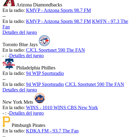
Arizona Diamondbacks
En la radio:
KMVP - Arizona Sports 98.7 FM
-
-
En la radio:
KMVP - Arizona Sports 98.7 FM
KWFN - 97.3 The
Fan
Detalles del juego
Toronto Blue Jays
En la radio:
CJCL Sportsnet 590 The FAN
-
:
-
Detalles del juego
Philadelphia Phillies
En la radio:
94 WIP Sportsradio
-
-
En la radio:
94 WIP Sportsradio
CJCL Sportsnet 590 The FAN
Detalles del juego
New York Mets
En la radio:
WINS - 1010 WINS CBS New York
-
:
-
Detalles del juego
Pittsburgh Pirates
En la radio:
KDKA FM - 93.7 The Fan
-
-