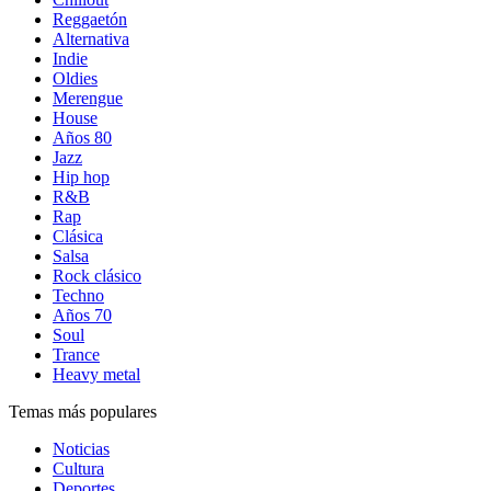
Reggaetón
Alternativa
Indie
Oldies
Merengue
House
Años 80
Jazz
Hip hop
R&B
Rap
Clásica
Salsa
Rock clásico
Techno
Años 70
Soul
Trance
Heavy metal
Temas más populares
Noticias
Cultura
Deportes