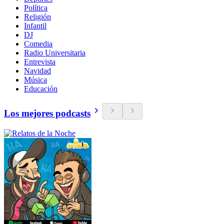
Política
Religión
Infantil
DJ
Comedia
Radio Universitaria
Entrevista
Navidad
Música
Educación
Los mejores podcasts