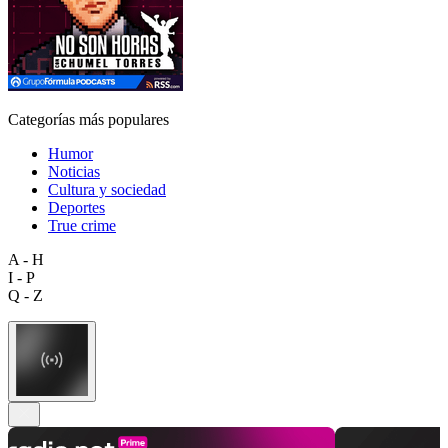
Categorías más populares
Humor
Noticias
Cultura y sociedad
Deportes
True crime
A - H
I - P
Q - Z