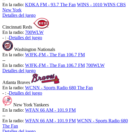
En la radio:
KDKA FM - 93.7 The Fan
WINS - 1010 WINS CBS
New York
Detalles del juego
Cincinnati Reds
En la radio:
700WLW
-
:
-
Detalles del juego
Washington Nationals
En la radio:
WJFK-FM - The Fan 106.7 FM
-
-
En la radio:
WJFK-FM - The Fan 106.7 FM
700WLW
Detalles del juego
Atlanta Braves
En la radio:
WCNN - Sports Radio 680 The Fan
-
:
-
Detalles del juego
New York Yankees
En la radio:
WFAN 66 AM - 101.9 FM
-
-
En la radio:
WFAN 66 AM - 101.9 FM
WCNN - Sports Radio 680
The Fan
Detalles del juego