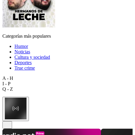
Categorías más populares
Humor
Noticias
Cultura y sociedad
Deportes
True crime
A - H
I - P
Q - Z