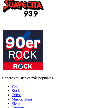
Géneros musicales más populares
Pop
Rock
Éxitos
Música latina
Electro
Chillout