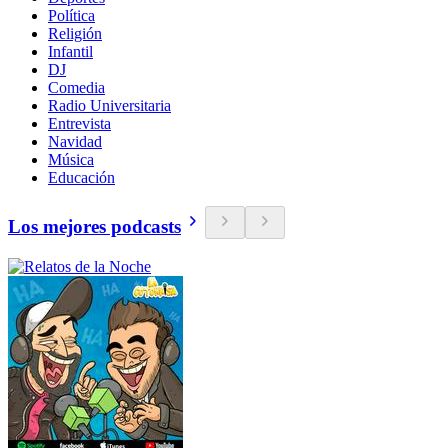
Política
Religión
Infantil
DJ
Comedia
Radio Universitaria
Entrevista
Navidad
Música
Educación
Los mejores podcasts