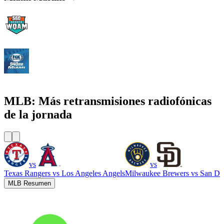
WQAM 560 AM
WINZ - FOX Sports 940 AM
MLB: Más retransmisiones radiofónicas
de la jornada
vs
vs
Texas Rangers
vs
Los Angeles Angels
Milwaukee Brewers
vs
San Di
MLB Resumen