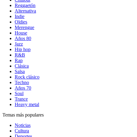
Reggaetón
Alternativa
Indie
Oldies
Merengue
House
Años 80
Jazz
Hip hop
R&B
Rap
Clásica
Salsa
Rock clásico
Techno
Años 70
Soul
Trance
Heavy metal
Temas más populares
Noticias
Cultura
Deportes