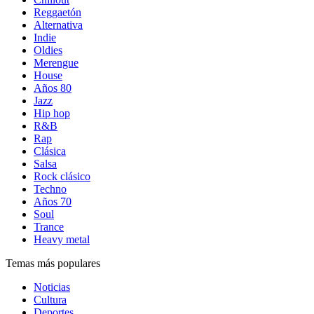
Reggaetón
Alternativa
Indie
Oldies
Merengue
House
Años 80
Jazz
Hip hop
R&B
Rap
Clásica
Salsa
Rock clásico
Techno
Años 70
Soul
Trance
Heavy metal
Temas más populares
Noticias
Cultura
Deportes