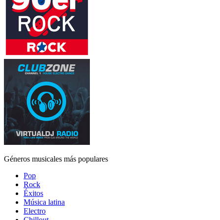
Géneros musicales más populares
Pop
Rock
Éxitos
Música latina
Electro
Chillout