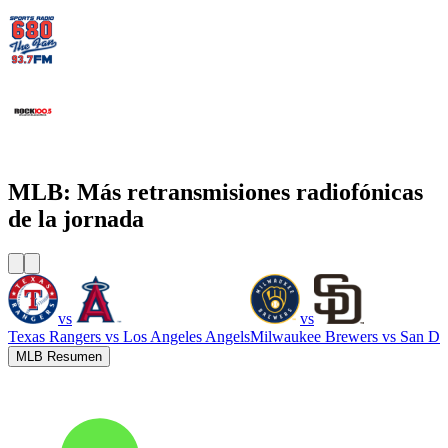
WCNN - Sports Radio 680 The Fan
WNNX Rock 100.5
MLB: Más retransmisiones radiofónicas
de la jornada
vs
vs
Texas Rangers
vs
Los Angeles Angels
Milwaukee Brewers
vs
San Di
MLB Resumen