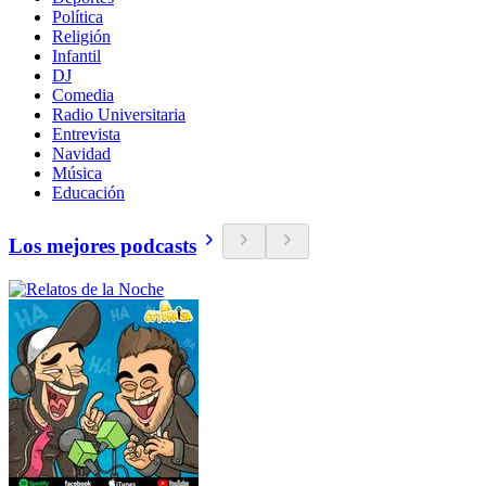
Política
Religión
Infantil
DJ
Comedia
Radio Universitaria
Entrevista
Navidad
Música
Educación
Los mejores podcasts