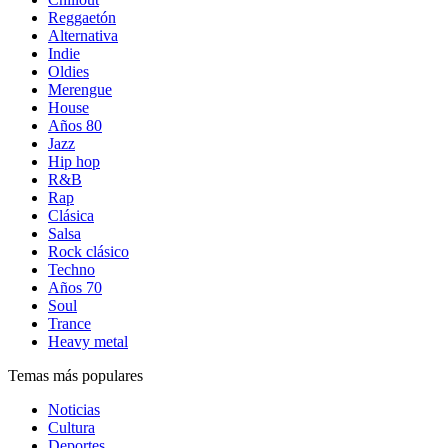
Reggaetón
Alternativa
Indie
Oldies
Merengue
House
Años 80
Jazz
Hip hop
R&B
Rap
Clásica
Salsa
Rock clásico
Techno
Años 70
Soul
Trance
Heavy metal
Temas más populares
Noticias
Cultura
Deportes