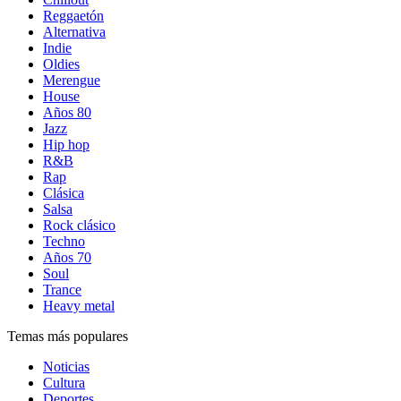
Reggaetón
Alternativa
Indie
Oldies
Merengue
House
Años 80
Jazz
Hip hop
R&B
Rap
Clásica
Salsa
Rock clásico
Techno
Años 70
Soul
Trance
Heavy metal
Temas más populares
Noticias
Cultura
Deportes