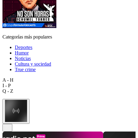
Categorías más populares
Deportes
Humor
Noticias
Cultura y sociedad
True crime
A - H
I - P
Q - Z