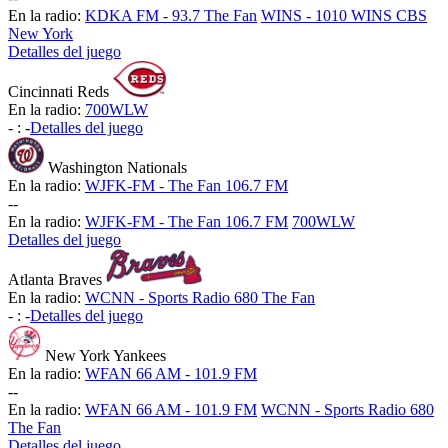
En la radio:
KDKA FM - 93.7 The Fan
WINS - 1010 WINS CBS
New York
Detalles del juego
Cincinnati Reds
En la radio:
700WLW
-
:
-
Detalles del juego
Washington Nationals
En la radio:
WJFK-FM - The Fan 106.7 FM
-
-
En la radio:
WJFK-FM - The Fan 106.7 FM
700WLW
Detalles del juego
Atlanta Braves
En la radio:
WCNN - Sports Radio 680 The Fan
-
:
-
Detalles del juego
New York Yankees
En la radio:
WFAN 66 AM - 101.9 FM
-
-
En la radio:
WFAN 66 AM - 101.9 FM
WCNN - Sports Radio 680
The Fan
Detalles del juego