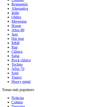
Reggaetón
Alternativa
Indie
Oldies
Merengue
House
Años 80
Jazz
Hip hop
R&B
Rap
Clásica
Salsa
Rock clásico
Techno
Años 70
Soul
Trance
Heavy metal
Temas más populares
Noticias
Cultura
Deportes