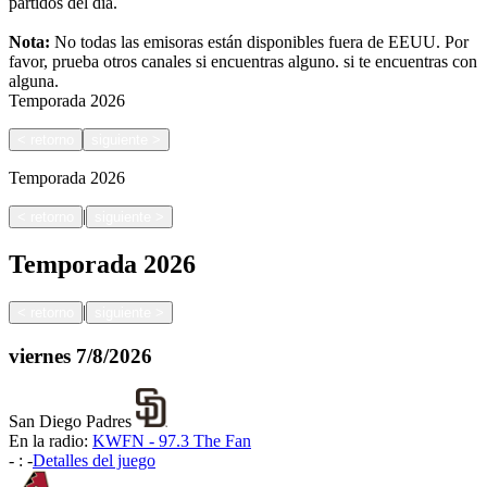
partidos del día.
Nota:
No todas las emisoras están disponibles fuera de EEUU. Por
favor, prueba otros canales si encuentras alguno.
si te encuentras con
alguna.
Temporada
2026
<
retorno
siguiente
>
Temporada
2026
|
<
retorno
siguiente
>
Temporada
2026
|
<
retorno
siguiente
>
viernes
7/8/2026
San Diego Padres
En la radio:
KWFN - 97.3 The Fan
-
:
-
Detalles del juego