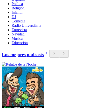
Política
Religión
Infantil
DJ
Comedia
Radio Universitaria
Entrevista
Navidad
Música
Educación
Los mejores podcasts