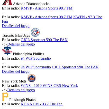
Arizona Diamondbacks
En la radio:
KMVP - Arizona Sports 98.7 FM
-
-
En la radio:
KMVP - Arizona Sports 98.7 FM
KWFN - 97.3 The
Fan
Detalles del juego
Toronto Blue Jays
En la radio:
CJCL Sportsnet 590 The FAN
-
:
-
Detalles del juego
Philadelphia Phillies
En la radio:
94 WIP Sportsradio
-
-
En la radio:
94 WIP Sportsradio
CJCL Sportsnet 590 The FAN
Detalles del juego
New York Mets
En la radio:
WINS - 1010 WINS CBS New York
-
:
-
Detalles del juego
Pittsburgh Pirates
En la radio:
KDKA FM - 93.7 The Fan
-
-